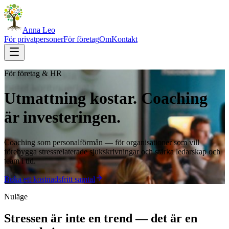
Anna Leo
För privatpersoner
För företag
Om
Kontakt
För företag & HR
Utmattning kostar. Coaching
är investeringen.
Coaching som personalförmån — för organisationer som vill
förebygga stressrelaterade sjukskrivningar och stärka ledarskap och
team i tid.
Boka ett kostnadsfritt samtal
Nuläge
Stressen är inte en trend — det är en