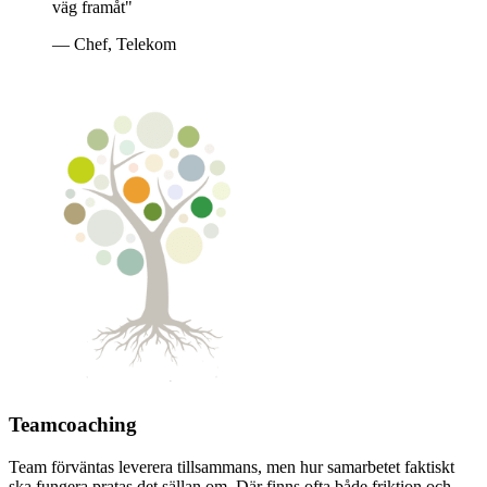
väg framåt
"
—
Chef, Telekom
Teamcoaching
Team förväntas leverera tillsammans, men hur samarbetet faktiskt
ska fungera pratas det sällan om. Där finns ofta både friktion och