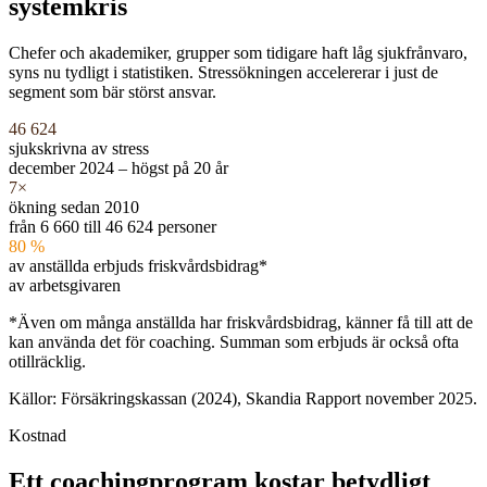
systemkris
Chefer och akademiker, grupper som tidigare haft låg sjukfrånvaro,
syns nu tydligt i statistiken. Stressökningen accelererar i just de
segment som bär störst ansvar.
46 624
sjukskrivna av stress
december 2024 – högst på 20 år
7×
ökning sedan 2010
från 6 660 till 46 624 personer
80 %
av anställda erbjuds friskvårdsbidrag*
av arbetsgivaren
*Även om många anställda har friskvårdsbidrag, känner få till att de
kan använda det för coaching. Summan som erbjuds är också ofta
otillräcklig.
Källor: Försäkringskassan (2024), Skandia Rapport november 2025.
Kostnad
Ett coachingprogram kostar betydligt